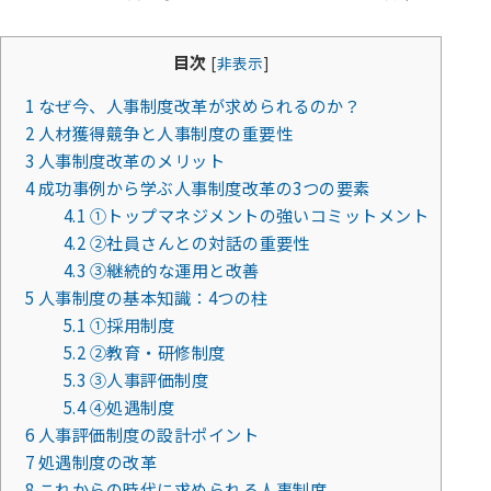
目次
[
非表示
]
1
なぜ今、人事制度改革が求められるのか？
2
人材獲得競争と人事制度の重要性
3
人事制度改革のメリット
4
成功事例から学ぶ人事制度改革の3つの要素
4.1
①トップマネジメントの強いコミットメント
4.2
②社員さんとの対話の重要性
4.3
③継続的な運用と改善
5
人事制度の基本知識：4つの柱
5.1
①採用制度
5.2
②教育・研修制度
5.3
③人事評価制度
5.4
④処遇制度
6
人事評価制度の設計ポイント
7
処遇制度の改革
8
これからの時代に求められる人事制度