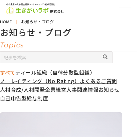
HOME
お知らせ・ブログ
お知らせ・ブログ
Topics
すべて
ティール組織（自律分散型組織）
カ
テ
ノーレイティング（No Rating）
よくあるご質問
ゴ
人材育成/人材開発
企業経営
人事関連情報
お知らせ
リ
自己申告型給与制度
ー
別
ア
ー
カ