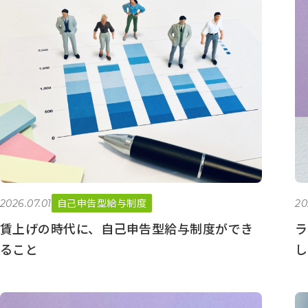
自己申告型給与制度
2026.07.01
20
賃上げの時代に、自己申告型給与制度ができ
ラ
ること
し