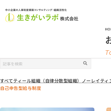
HO
T
カ
すべて
ティール組織（自律分散型組織）
ノーレイティング
テ
自己申告型給与制度
ゴ
リ
ー