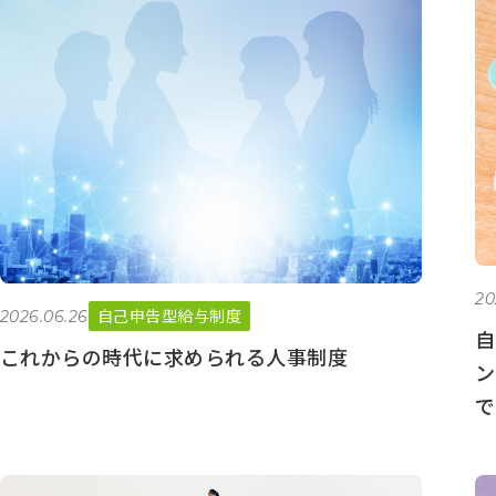
別
ア
ー
カ
イ
ブ
20
自己申告型給与制度
2026.06.26
自
これからの時代に求められる人事制度
ン
で