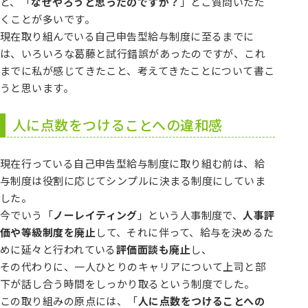
と、「
なぜやろうと思ったのですか？
」とご質問いただ
くことが多いです。
現在取り組んでいる自己申告型給与制度に至るまでに
は、いろいろな葛藤と試行錯誤があったのですが、これ
までに私が感じてきたこと、考えてきたことについて書こ
うと思います。
人に点数をつけることへの違和感
現在行っている自己申告型給与制度に取り組む前は、給
与制度は役割に応じてシンプルに決まる制度にしていま
した。
今でいう「
ノーレイティング
」という人事制度で、
人事評
価や等級制度を廃止
して、それに伴って、給与を決めるた
めに延々と行われている
評価面談も廃止
し、
その代わりに、一人ひとりのキャリアについて上司と部
下が話し合う時間をしっかり取るという制度でした。
この取り組みの原点には、「
人に点数をつけることへの