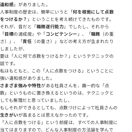
違和感
」がありました。
人事制度の歴史は、簡単にいうと「
何を根拠にして点数
をつけるか？
」ということを考え続けてきたものです。
それが、昔だと「
職務遂行能力
」でしたし、それから
「
目標
の達成度」や「
コンピテンシー
」、「
職務
（の重
さ）」、「
責任
（の重さ）」などの考え方が生まれたり
しましたが、
要は「人に何で点数をつけるか？」というテクニックの
話です。
私はもともと、この「人に点数をつける」ということに
強い違和感がありました。
さまざま強みや特性
がある社員さんを、画一的な「点
数」というものに置き換えるというのは、テクニックと
しても無理だと思っていましたし、
もしそれができるとしても、点数づけによって社員さんの
生きがい
が高まるとは思えなかったのです。
「人に点数をつける」という前提は、すべての人事制度に
当てはまりますので、どんな人事制度の方法論を学んで