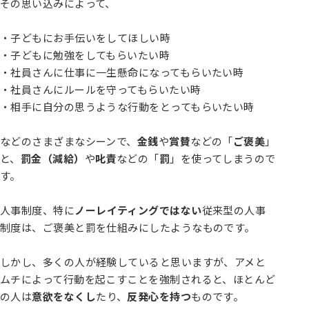
その思い込みによって、
・子どもにお手伝いをしてほしい時
・子どもに勉強をしてもらいたい時
・社員さんに仕事に一生懸命になってもらいたい時
・社員さんにルールを守ってもらいたい時
・相手に自分の思うような行動をとってもらいたい時
などのさまざまなシーンで、
金銭
や
賞賛
などの「
ご褒美
」
と、
罰金（減給）
や
叱責
などの「
罰
」を使ってしまうので
す。
人事制度、特に
ノーレイティングではない
従来型の人事
制度は、ご褒美と罰を仕組みにしたようなものです。
しかし、多くの人が経験していると思いますが、アメと
ムチによって行動を起こすことを強制されると、ほとんど
の人は
意欲をなくし
たり、
反発心を持つ
ものです。