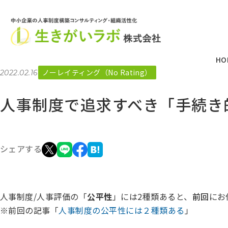
HO
ノーレイティング（No Rating）
2022.02.16
人事制度で追求すべき「手続き
シェアする
人事制度/人事評価の「
公平性
」には2種類あると、
前回
にお
※前回の記事「
人事制度の公平性には２種類ある
」