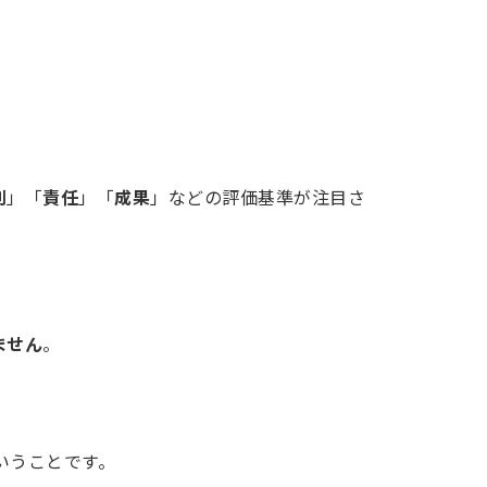
割
」「
責任
」「
成果
」などの評価基準が注目さ
ません
。
いうことです。