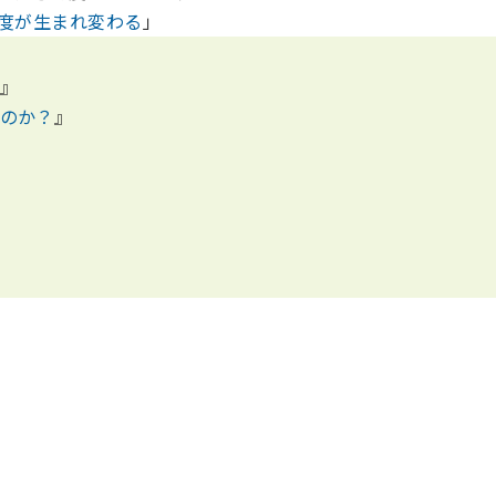
度が生まれ変わる
」
』
のか？
』