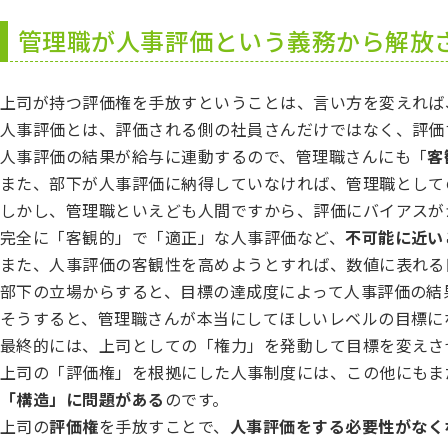
管理職が人事評価という義務から解放
上司が持つ評価権を手放すということは、言い方を変えれば
人事評価とは、評価される側の社員さんだけではなく、評価
人事評価の結果が給与に連動するので、管理職さんにも「
客
また、部下が人事評価に納得していなければ、管理職として
しかし、管理職といえども人間ですから、評価にバイアスが
完全に「客観的」で「適正」な人事評価など、
不可能に近い
また、人事評価の客観性を高めようとすれば、数値に表れる
部下の立場からすると、目標の達成度によって人事評価の結
そうすると、管理職さんが本当にしてほしいレベルの目標に
最終的には、上司としての「権力」を発動して目標を変えさ
上司の「評価権」を根拠にした人事制度には、この他にもま
「構造」に問題がある
のです。
上司の
評価権
を手放すことで、
人事評価をする必要性がなく