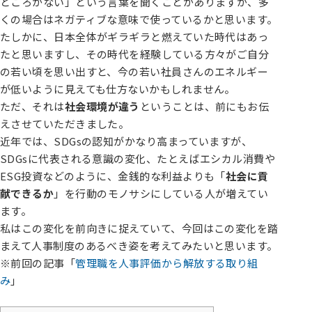
ところがない」という言葉を聞くことがありますが、多
くの場合はネガティブな意味で使っているかと思います。
たしかに、日本全体がギラギラと燃えていた時代はあっ
たと思いますし、その時代を経験している方々がご自分
の若い頃を思い出すと、今の若い社員さんのエネルギー
が低いように見えても仕方ないかもしれません。
ただ、それは
社会環境が違う
ということは、前にもお伝
えさせていただきました。
近年では、SDGsの認知がかなり高まっていますが、
SDGsに代表される意識の変化、たとえばエシカル消費や
ESG投資などのように、金銭的な利益よりも「
社会に貢
献できるか
」を行動のモノサシにしている人が増えてい
ます。
私はこの変化を前向きに捉えていて、今回はこの変化を踏
まえて人事制度のあるべき姿を考えてみたいと思います。
※前回の記事「
管理職を人事評価から解放する取り組
み
」