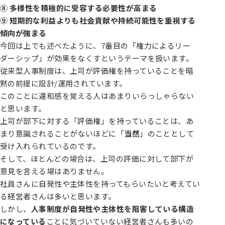
⑧ 多様性を積極的に受容する必要性が高まる
⑨ 短期的な利益よりも社会貢献や持続可能性を重視する
傾向が強まる
今回は上でも述べたように、7番目の「権力によるリー
ダーシップ」が効果をなくすというテーマを扱います。
従来型人事制度は、上司が評価権を持っていることを暗
黙の前提に設計/運用されています。
このことに違和感を覚える人はあまりいらっしゃらない
と思います。
上司が部下に対する「評価権」を持っていることは、あ
まり意識されることがないほどに「
当然
」のこととして
受け入れられているのです。
そして、ほとんどの場合は、上司の評価に対して部下が
意見を言える場はありません。
社員さんに自発性や主体性を持ってもらいたいと考えてい
る経営者さんは多いと思います。
しかし、
人事制度が自発性や主体性を阻害している構造
になっている
ことに気づいていない経営者さんも多いの