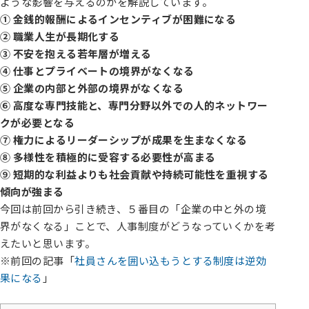
ような影響を与えるのかを解説しています。
① 金銭的報酬によるインセンティブが困難になる
② 職業人生が長期化する
③ 不安を抱える若年層が増える
④ 仕事とプライベートの境界がなくなる
⑤ 企業の内部と外部の境界がなくなる
⑥ 高度な専門技能と、専門分野以外での人的ネットワー
クが必要となる
⑦ 権力によるリーダーシップが成果を生まなくなる
⑧ 多様性を積極的に受容する必要性が高まる
⑨ 短期的な利益よりも社会貢献や持続可能性を重視する
傾向が強まる
今回は前回から引き続き、５番目の「企業の中と外の境
界がなくなる」ことで、人事制度がどうなっていくかを考
えたいと思います。
※前回の記事「
社員さんを囲い込もうとする制度は逆効
果になる
」