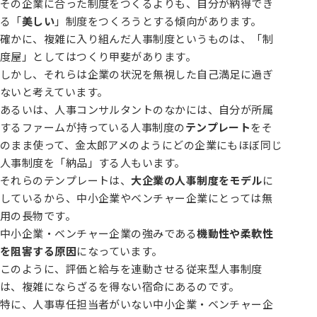
その企業に合った制度をつくるよりも、自分が納得でき
る「
美しい
」制度をつくろうとする傾向があります。
確かに、複雑に入り組んだ人事制度というものは、「制
度屋」としてはつくり甲斐があります。
しかし、それらは企業の状況を無視した自己満足に過ぎ
ないと考えています。
あるいは、人事コンサルタントのなかには、自分が所属
するファームが持っている人事制度の
テンプレート
をそ
のまま使って、金太郎アメのようにどの企業にもほぼ同じ
人事制度を「納品」する人もいます。
それらのテンプレートは、
大企業の人事制度をモデル
に
しているから、中小企業やベンチャー企業にとっては無
用の長物です。
中小企業・ベンチャー企業の強みである
機動性や柔軟性
を阻害する原因
になっています。
このように、評価と給与を連動させる従来型人事制度
は、複雑にならざるを得ない宿命にあるのです。
特に、人事専任担当者がいない中小企業・ベンチャー企