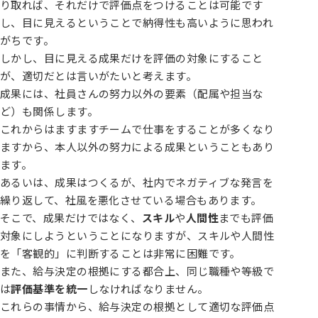
り取れば、それだけで評価点をつけることは可能です
し、目に見えるということで納得性も高いように思われ
がちです。
しかし、目に見える成果だけを評価の対象にすること
が、適切だとは言いがたいと考えます。
成果には、社員さんの努力以外の要素（配属や担当な
ど）も関係します。
これからはますますチームで仕事をすることが多くなり
ますから、本人以外の努力による成果ということもあり
ます。
あるいは、成果はつくるが、社内でネガティブな発言を
繰り返して、社風を悪化させている場合もあります。
そこで、成果だけではなく、
スキル
や
人間性
までも評価
対象にしようということになりますが、スキルや人間性
を「客観的」に判断することは非常に困難です。
また、給与決定の根拠にする都合上、同じ職種や等級で
は
評価基準を統一
しなければなりません。
これらの事情から、給与決定の根拠として適切な評価点