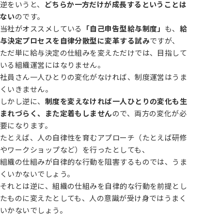
逆をいうと、
どちらか一方だけが成長するということは
ない
のです。
当社がオススメしている
「自己申告型給与制度」
も、
給
与決定プロセスを自律分散型に変革する試み
ですが、
ただ単に給与決定の仕組みを変えただけでは、目指して
いる組織運営にはなりません。
社員さん一人ひとりの変化がなければ、制度運営はうま
くいきません。
しかし逆に、
制度を変えなければ一人ひとりの変化も生
まれづらく、また定着もしません
ので、両方の変化が必
要になります。
たとえば、人の自律性を育むアプローチ（たとえば研修
やワークショップなど）を行ったとしても、
組織の仕組みが自律的な行動を阻害するものでは、うま
くいかないでしょう。
それとは逆に、組織の仕組みを自律的な行動を前提とし
たものに変えたとしても、人の意識が受け身ではうまく
いかないでしょう。