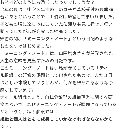
お盆はどのようにお過ごしだったでしょうか？
今年の夏は、中学３年生の上の息子が高校受験の夏季講
習があるということで、１泊だけ帰省してまいりました。
子どもの頃に楽しみにしていた盆踊りも見に行き、短い
期間でしたが心が充実した帰省でした。
帰省の間、
「ミーニング・ノート」
という日記のような
ものをつけはじめました。
「ミーニング・ノート」は、山田智恵さんが開発された
人生の意味を見出すための日記です。
このミーニング・ノートは、私が参加している
「ティー
ル組織」
の研修の課題として出されたもので、まだ３日
ほどしか体験していませんが、何かを得られるような予
感がしています。
ティール組織という、自律分散型の組織運営に関する研
修のなかで、なぜミーニング・ノートが課題になっている
かというと、私の解釈では、
組織と個人はともに成長していかなければならない
から
です。