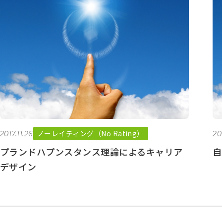
別
ア
ー
カ
イ
ブ
ノーレイティング（No Rating）
2017.11.26
20
プランドハプンスタンス理論によるキャリア
自
デザイン