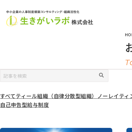
HO
T
カ
すべて
ティール組織（自律分散型組織）
ノーレイティング
テ
自己申告型給与制度
ゴ
リ
ー