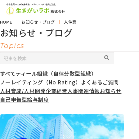
HOME
お知らせ・ブログ
人件費
お知らせ・ブログ
Topics
すべて
ティール組織（自律分散型組織）
カ
テ
ノーレイティング（No Rating）
よくあるご質問
ゴ
人材育成/人材開発
企業経営
人事関連情報
お知らせ
リ
自己申告型給与制度
ー
別
ア
ー
カ