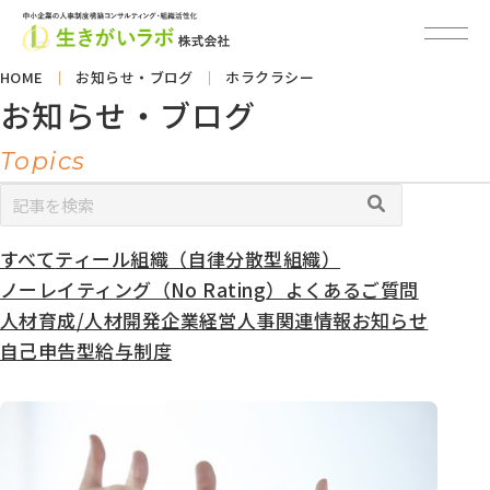
HOME
お知らせ・ブログ
ホラクラシー
お知らせ・ブログ
Topics
すべて
ティール組織（自律分散型組織）
カ
テ
ノーレイティング（No Rating）
よくあるご質問
ゴ
人材育成/人材開発
企業経営
人事関連情報
お知らせ
リ
自己申告型給与制度
ー
別
ア
ー
カ