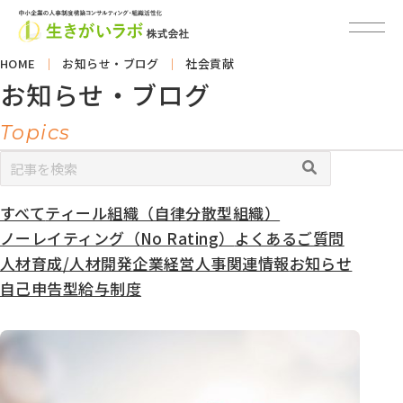
HOME
お知らせ・ブログ
社会貢献
お知らせ・ブログ
Topics
すべて
ティール組織（自律分散型組織）
カ
テ
ノーレイティング（No Rating）
よくあるご質問
ゴ
人材育成/人材開発
企業経営
人事関連情報
お知らせ
リ
自己申告型給与制度
ー
別
ア
ー
カ