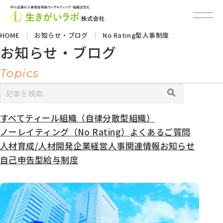
HOME
お知らせ・ブログ
No Rating型人事制度
お知らせ・ブログ
Topics
すべて
ティール組織（自律分散型組織）
カ
テ
ノーレイティング（No Rating）
よくあるご質問
ゴ
人材育成/人材開発
企業経営
人事関連情報
お知らせ
リ
自己申告型給与制度
ー
別
ア
ー
カ